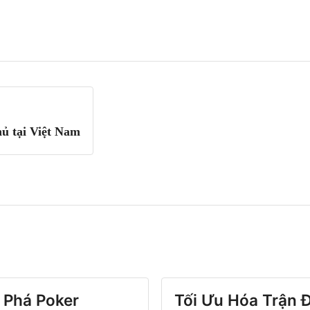
hủ tại Việt Nam
Phá Poker
Tối Ưu Hóa Trận 