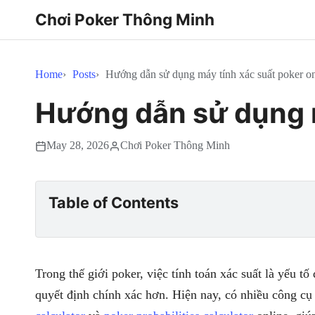
Chơi Poker Thông Minh
Home
Posts
Hướng dẫn sử dụng máy tính xác suất poker on
Hướng dẫn sử dụng m
May 28, 2026
Chơi Poker Thông Minh
Table of Contents
Trong thế giới poker, việc tính toán xác suất là yếu t
quyết định chính xác hơn. Hiện nay, có nhiều công cụ