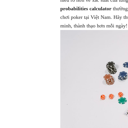
probabilities calculator
thường 
chơi poker tại Việt Nam. Hãy th
minh, thành thạo hơn mỗi ngày!