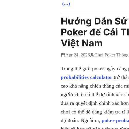
(...)
Hướng Dẫn Sử 
Poker để Cải T
Việt Nam
Apr 24, 2026
Chơi Poker Thông
Trong thế giới poker ngày càng 
probabilities calculator
trở thà
cao khả năng chiến thắng của m
người chơi có thể dự tính xác su
đưa ra quyết định chính xác hơn
chơi có thể dễ dàng kiểm tra tỉ 
dự đoán. Ngoài ra,
poker probab
hiểu rõ hơn về xác suất của từng