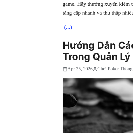
game. Hãy thường xuyên kiểm tr
tăng cấp nhanh và thu thập nh
(...)
Hướng Dẫn Các
Trong Quản Lý
Apr 25, 2026
Chơi Poker Thông