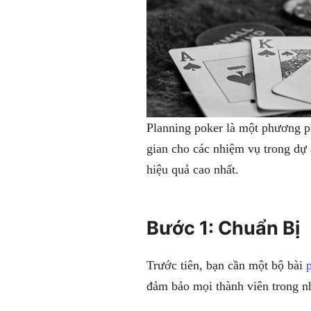
Planning poker là một phương ph
gian cho các nhiệm vụ trong dự
hiệu quả cao nhất.
Bước 1: Chuẩn Bị
Trước tiên, bạn cần một bộ bài
đảm bảo mọi thành viên trong n