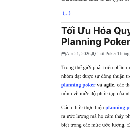
(...)
Tối Ưu Hóa Quy
Planning Poker
Apr 21, 2026
Chơi Poker Thông
Trong thế giới phát triển phần
nhóm đạt được sự đồng thuận tr
planning poker
và agile
, các t
mình về mức độ phức tạp của n
Cách thức thực hiện
planning p
ra ước lượng mà họ cảm thấy ph
biệt trong các mức ước lượng. 