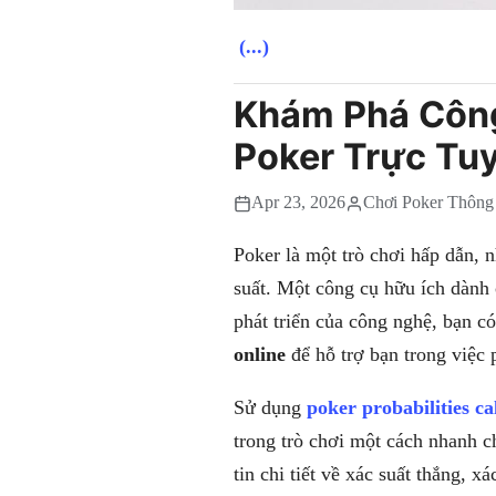
(...)
Khám Phá Công
Poker Trực Tu
Apr 23, 2026
Chơi Poker Thông
Poker là một trò chơi hấp dẫn, 
suất. Một công cụ hữu ích dành
phát triển của công nghệ, bạn c
online
để hỗ trợ bạn trong việc p
Sử dụng
poker probabilities ca
trong trò chơi một cách nhanh 
tin chi tiết về xác suất thắng, x