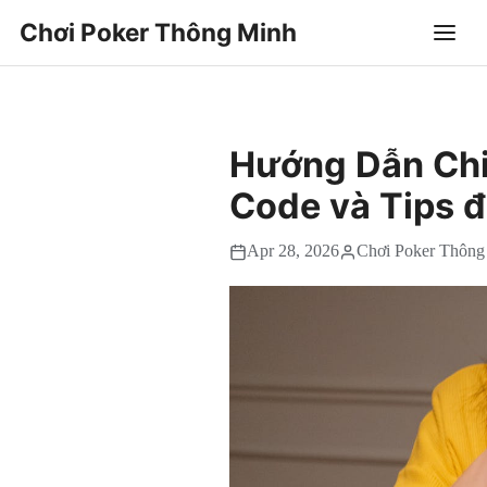
Chơi Poker Thông Minh
Hướng Dẫn Chi 
Code và Tips 
Apr 28, 2026
Chơi Poker Thông