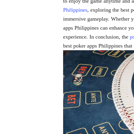
to enjoy the game anytime and a
Philippines
, exploring the best 
immersive gameplay. Whether you
apps Philippines can enhance y
experience. In conclusion, the
p
best poker apps Philippines that 