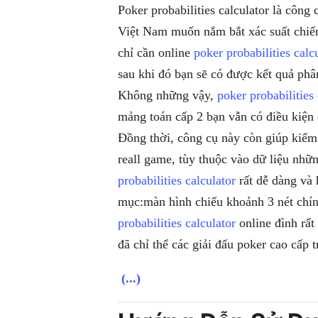
Poker probabilities calculator là công
Việt Nam muốn nắm bắt xác suất chiến
chỉ cần online
poker probabilities calc
sau khi đó bạn sẽ có được kết quả phân
Không những vậy,
poker probabilities 
mảng toán cấp 2 bạn vẫn có điều kiện
Đồng thời, công cụ này còn giúp kiểm 
reall game, tùy thuộc vào dữ liệu nhữ
probabilities calculator
rất dễ dàng và 
mục:màn hình chiếu khoảnh 3 nét chín
probabilities calculator
online đình rất
đã chỉ thể các giải đấu poker cao cấp 
(...)