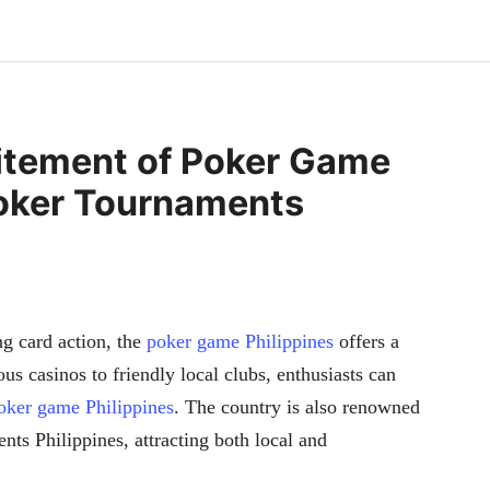
citement of Poker Game
Poker Tournaments
ng card action, the
poker game Philippines
offers a
s casinos to friendly local clubs, enthusiasts can
oker game Philippines
. The country is also renowned
nts Philippines, attracting both local and