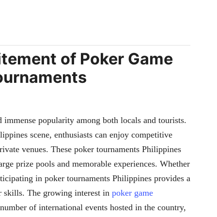
citement of Poker Game
Tournaments
 immense popularity among both locals and tourists.
lippines scene, enthusiasts can enjoy competitive
rivate venues. These poker tournaments Philippines
g large prize pools and memorable experiences. Whether
ticipating in poker tournaments Philippines provides a
 skills. The growing interest in
poker game
 number of international events hosted in the country,