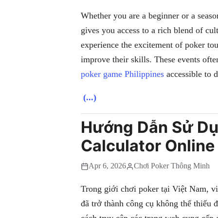
Whether you are a beginner or a season
gives you access to a rich blend of cu
experience the excitement of poker tou
improve their skills. These events ofte
poker game Philippines
accessible to di
(...)
Hướng Dẫn Sử Dụn
Calculator Online
Apr 6, 2026
Chơi Poker Thông Minh
Trong giới chơi poker tại Việt Nam, 
đã trở thành công cụ không thể thiếu 