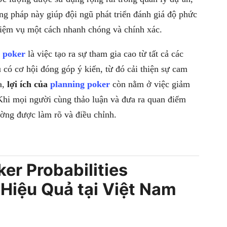
ng pháp này giúp đội ngũ phát triển đánh giá độ phức
hiệm vụ một cách nhanh chóng và chính xác.
 poker
là việc tạo ra sự tham gia cao từ tất cả các
có cơ hội đóng góp ý kiến, từ đó cải thiện sự cam
a,
lợi ích của
planning poker
còn nằm ở việc giảm
. Khi mọi người cùng thảo luận và đưa ra quan điểm
ờng được làm rõ và điều chỉnh.
er Probabilities
 Hiệu Quả tại Việt Nam