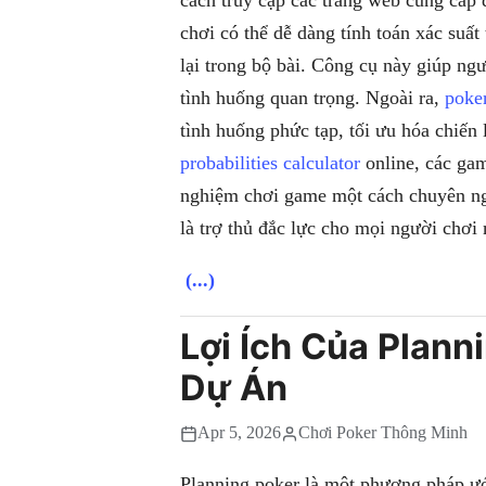
cách truy cập các trang web cung cấp
chơi có thể dễ dàng tính toán xác suất
lại trong bộ bài. Công cụ này giúp ng
tình huống quan trọng. Ngoài ra,
poker
tình huống phức tạp, tối ưu hóa chiến
probabilities calculator
online, các gam
nghiệm chơi game một cách chuyên ng
là trợ thủ đắc lực cho mọi người chơi
(...)
Lợi Ích Của Plann
Dự Án
Apr 5, 2026
Chơi Poker Thông Minh
Planning poker là một phương pháp ướ