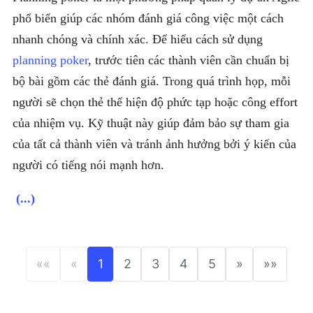
phổ biến giúp các nhóm đánh giá công việc một cách
nhanh chóng và chính xác. Để hiểu cách sử dụng
planning poker
, trước tiên các thành viên cần chuẩn bị
bộ bài gồm các thẻ đánh giá. Trong quá trình họp, mỗi
người sẽ chọn thẻ thể hiện độ phức tạp hoặc công effort
của nhiệm vụ. Kỹ thuật này giúp đảm bảo sự tham gia
của tất cả thành viên và tránh ảnh hưởng bởi ý kiến của
người có tiếng nói mạnh hơn.
(...)
««
«
1
2
3
4
5
»
»»