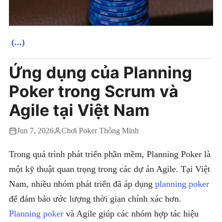
(...)
Ứng dụng của Planning
Poker trong Scrum và
Agile tại Việt Nam
Jun 7, 2026
Chơi Poker Thông Minh
Trong quá trình phát triển phần mềm, Planning Poker là
một kỹ thuật quan trọng trong các dự án Agile. Tại Việt
Nam, nhiều nhóm phát triển đã áp dụng
planning poker
để đảm bảo ước lượng thời gian chính xác hơn.
Planning poker
và Agile giúp các nhóm hợp tác hiệu