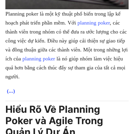
Planning poker là một kỹ thuật phổ biến trong lập kế
hoạch phát triển phần mềm. Với
planning poker
, các
thành viên trong nhóm có thể đưa ra ước lượng cho các
công việc dự kiến. Điều này giúp cải thiện sự giao tiếp
và đồng thuận giữa các thành viên. Một trong những lợi
ích của
planning poker
là nó giúp nhóm làm việc hiệu
quả hơn bằng cách thúc đẩy sự tham gia của tất cả mọi
người.
(...)
Hiểu Rõ Về Planning
Poker và Agile Trong
Quản Lý Dự Án