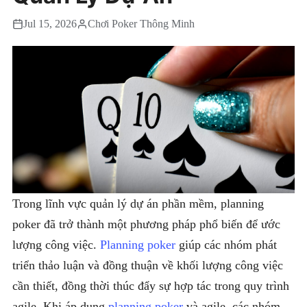
Jul 15, 2026
Chơi Poker Thông Minh
Trong lĩnh vực quản lý dự án phần mềm, planning
poker đã trở thành một phương pháp phổ biến để ước
lượng công việc.
Planning poker
giúp các nhóm phát
triển thảo luận và đồng thuận về khối lượng công việc
cần thiết, đồng thời thúc đẩy sự hợp tác trong quy trình
agile. Khi áp dụng
planning poker
và agile, các nhóm