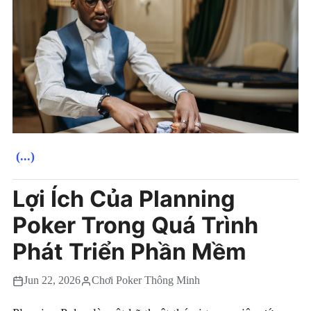
(...)
Lợi Ích Của Planning
Poker Trong Quá Trình
Phát Triển Phần Mềm
Jun 22, 2026
Chơi Poker Thông Minh