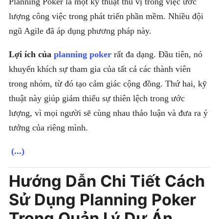
Planning Poker là một kỹ thuật thú vị trong việc ước
lượng công việc trong phát triển phần mềm. Nhiều đội
ngũ Agile đã áp dụng phương pháp này.
Lợi ích của
planning poker
rất đa dạng. Đầu tiên, nó
khuyến khích sự tham gia của tất cả các thành viên
trong nhóm, từ đó tạo cảm giác cộng đồng. Thứ hai, kỹ
thuật này giúp giảm thiểu sự thiên lệch trong ước
lượng, vì mọi người sẽ cùng nhau thảo luận và đưa ra ý
tưởng của riêng mình.
(...)
Hướng Dẫn Chi Tiết Cách
Sử Dụng Planning Poker
Trong Quản Lý Dự Án