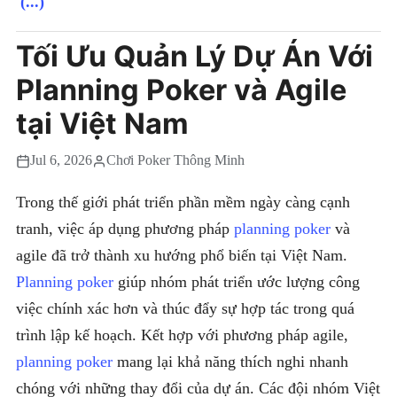
(...)
Tối Ưu Quản Lý Dự Án Với
Planning Poker và Agile
tại Việt Nam
Jul 6, 2026
Chơi Poker Thông Minh
Trong thế giới phát triển phần mềm ngày càng cạnh
tranh, việc áp dụng phương pháp
planning poker
và
agile đã trở thành xu hướng phổ biến tại Việt Nam.
Planning poker
giúp nhóm phát triển ước lượng công
việc chính xác hơn và thúc đẩy sự hợp tác trong quá
trình lập kế hoạch. Kết hợp với phương pháp agile,
planning poker
mang lại khả năng thích nghi nhanh
chóng với những thay đổi của dự án. Các đội nhóm Việt